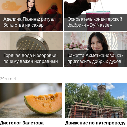
Аделина Панина: ритуал
Основатель кондитерской
богатства на сахар
фабрики «Dy’Nastie»
Георгий Хачинян: как
необычные добавки в
шоколаде реально
работают, а какие -
маркетинг
Горячая вода и здоровье:
Кажетта Ахметжанова: как
почему важен исправный
пригласить добрых духов
водонагреватель
в новый дом
29ru.net
Диетолог Залетова
Движение по путепроводу