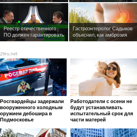
психологической научной
стартовали очные
школы: в МГППУ прошли
программы подготовки
международные
фитнес-тренеров и
вебинары
специалистов индустрии
здоровья
Реестр отечественного
Гастроэнтеролог Садыков
ПО должен гарантировать
объяснил, как амброзия
защиту
может влиять на ЖКТ
29ru.net
Росгвардейцы задержали
Работодатели с осени не
вооруженного холодным
будут устанавливать
оружием дебошира в
испытательный срок для
Подмосковье
части матерей