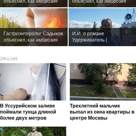
объяснил, как амброзия
объяснил, как амброзия
может влиять на ЖКТ
может влиять на ЖКТ
Гастроэнтеролог Садыков
И.И. о романе
объяснил, как амброзия
Удерживатель (
может влиять на ЖКТ
Удерживающий сейчас )
русского вологодского
29ru.net
писателя и поэта Андрея
Малышева ( роман
опубликован в 2016 г. )
В Уссурийском заливе
Трехлетний мальчик
поймали тунца длиной
выпал из окна квартиры в
более двух метров
центре Москвы