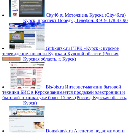
City46.ru
Мотожизнь Курска (City46.ru)
Курск, проспект Победы, Телефон: 8-919-178-47-90
Gtrkkursk.ru
ГТРК «Курск»: курское
телевидение, новости Курска и Курской области (Россия,
Курская область, г. Курск)
Bis-bis.ru
Интернет-магазин бытовой
техники БИС в Курске занимается продажей электроники и
бытовой техники уже более 15 лет. (Россия, Курская область,
Курск)
Domakursk.ru
Агенство недвижимости