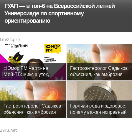
ГУАП — в топ‑6 на Всероссийской летней
Универсиаде по спортивному
ориентированию
Life24.pro
«Юмор FM Чарт» на
Гастроэнтеролог Садыков
МУЗ‑ТВ: микс шуток,
объяснил, как амброзия
песен и позитива
может влиять на ЖКТ
Гастроэнтеролог Садыков
Горячая вода и здоровье:
объяснил, как амброзия
почему важен исправный
может влиять на ЖКТ
водонагреватель
29ru.net