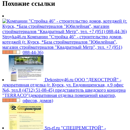
Похожие ссылки
Stroyka46.ru
Компании "Стройка 46" - строительство домов,
котеджей (г. Курск, *База стройматериалов "Юбилейная",
магазин стройматериалов "Квадратный Метр", тел. +7 (951)
088-44-36)
Dekostroy46.ru
ООО "ДЕКОСТРОЙ" -
декоративная отделка (г. Курск, ул. Ендовищенская, д.9 офис
№6, тел.8 (4712) 51-08-45) представитель шведского концерна
"TERRACO"(декоративная отделка помещений квартир,
офисов, домов)
Srs-rf.ru
"СПЕЦРЕМСТРОЙ" -