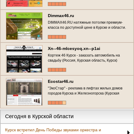
Dimmax46.ru
DIMMAX46.RU натяжные потолки премиум-
класса по доступной цене в Курске и области.
Лояльные цены на установку натяжных
потолков любой сложности! Лучшее
соотношение цены и качества. Акции! (Россия,
Курская область, Курск)
Xn--46-mlcesyoq.xn--p1ai
Кортеж 46 Курск - заказать автомобиль на
свадьбу (Россия, Курская область, Курск)
Ecostar46.ru
"ЭкоСтар" - реклама в лифтах жилых домов
городов Курска и Железногорска (Курская
область, г. Курск, Телефон: +7 (920) 264-66-26 )
Сегодня в Курской области
Курск встретил День Победы звуками оркестра и