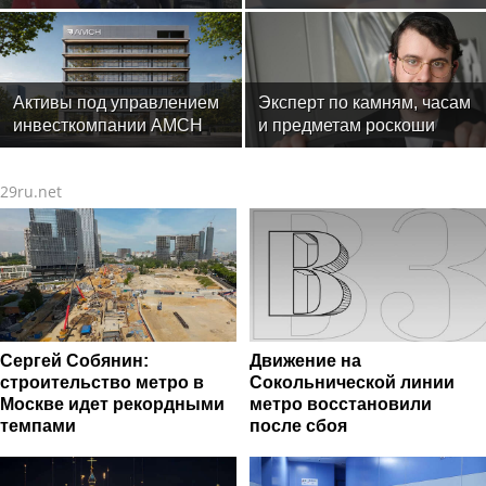
ловле среди команд
рационе ускоряет
железнодорожников
изнашивание тканей
Активы под управлением
Эксперт по камням, часам
инвесткомпании AMCH
и предметам роскоши
превысили $50 млн
Менди Лифшиц: какие
украшения не любят
29ru.net
солнца моря и бассейн
Сергей Собянин:
Движение на
строительство метро в
Сокольнической линии
Москве идет рекордными
метро восстановили
темпами
после сбоя