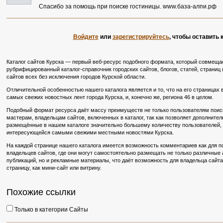
Спасибо за помощь при поиске гостиницы. www.база-алпи.рф
Войдите
или
зарегистрируйтесь
, чтобы оставить
Каталог сайтов Курска — первый веб-ресурс подобного формата, который совмещае
рубрифицированный каталог-справочник городских сайтов, блогов, статей, страниц и
сайтов всех без исключения городов Курской области.
Отличительной особенностью нашего каталога является и то, что на его страницах
самых свежих новостных лент города Курска, и, конечно же, региона 46 в целом.
Подобный формат ресурса даёт массу преимуществ не только пользователям поиско
мастерам, владельцам сайтов, включенных в каталог, так как позволяет дополните
размещённые в нашем каталоге значительно большему количеству пользователей, в
интересующейся самыми свежими местными новостями Курска.
На каждой странице нашего каталога имеется возможность комментариев как для по
владельцев сайтов, где они могут самостоятельно размещать не только различные
публикаций, но и рекламные материалы, что даёт возможность для владельца сайт
страницу, как мини-сайт или витрину.
Похожие ссылки
Только в категории Сайты