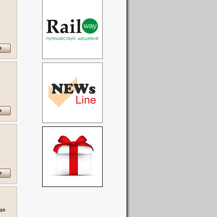
ее
я
ая