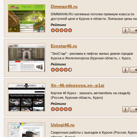
Dimmax46.ru
DIMMAX46.RU натяжные потолки премиум-класса по
доступной цене в Курске и области. Лояльные цены на
установку натяжных потолков любой сложности! Лучш
Рейтинг
соотношение цены и качества. Акции! (Россия, Курска
область, Курск)
Ecostar46.ru
"ЭкоСтар" - реклама в лифтах жилых домов городов
Курска и Железногорска (Курская область, г. Курск,
Телефон: +7 (920) 264-66-26 )
Рейтинг
Xn--46-mlcesyoq.xn--p1ai
Кортеж 46 Курск - заказать автомобиль на свадьбу
(Россия, Курская область, Курск)
Рейтинг
Uslugi46.ru
Сварочные работы с выездом в Курске (Россия, Курск