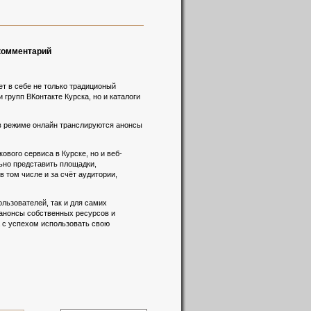
 комментарий
т в себе не только традиционый
 групп ВКонтакте Курска, но и каталоги
 в режиме онлайн транслируются анонсы
вого сервиса в Курске, но и веб-
льно представить площадки,
 том числе и за счёт аудитории,
льзователей, так и для самих
 анонсы собственных ресурсов и
а с успехом использовать свою