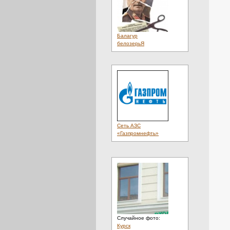
Балагур
белозерьЯ
Сеть АЗС
«Газпромнефть»
Случайное фото:
Курск