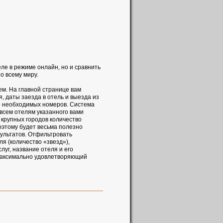
ле в режиме онлайн, но и сравнить
о всему миру.
м. На главной странице вам
, даты заезда в отель и выезда из
во необходимых номеров. Система
всем отелям указанного вами
 крупных городов количество
оэтому будет весьма полезно
зультатов. Отфильтровать
ля (количество «звезд»),
уг, название отеля и его
 максимально удовлетворяющий