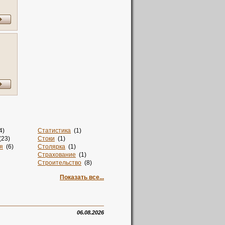
4)
Статистика
(1)
23)
Стоки
(1)
я
(6)
Столярка
(1)
Страхование
(1)
Строительство
(8)
Суши
(1)
Показать все...
но
(1)
Такси
(2)
Талисман
(2)
Тв
(2)
4)
Творчество
(1)
)
Телевидение
(1)
06.08.2026
Техника
(1)