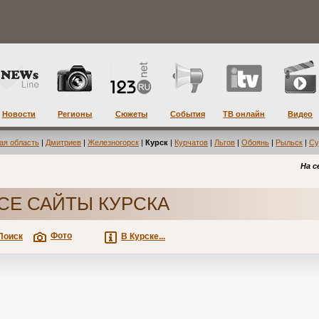
Новости
Регионы
Сюжеты
События
ТВ онлайн
Видео
ая область
|
Дмитриев
|
Железногорск
|
Курск
|
Курчатов
|
Льгов
|
Обоянь
|
Рыльск
|
Су
На с
СЕ САЙТЫ КУРСКА
Фото
Поиск
В Курске...