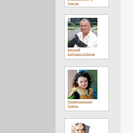
Чукотки
Василий
Бабушкин-Сибиряк
Провинциальная
Сибирь