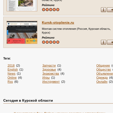
область, Курск)
Рейтинг
Kursk-otoplenie.ru
Монтаж систем отопления (Россия, Курская область,
Курск)
Рейтинг
Теги:
2018
(2)
Запчасти
(1)
Общение
(
English
(1)
Здоровье
(4)
Общество
(
News
(1)
Знакомства
(4)
Объявлени
Online
(4)
Игры
(1)
Одежда
(4)
Rss
(6)
Инструмент
(2)
Онлайн
(2)
Sportsweek.org
(1)
Интернет
(3141)
Отдых
(3)
Zabivaka
(1)
Интернет-Магазины
(15)
Официаль
Авиа
(3)
Информация
(37)
Охота
(1)
Авиабилеты
(1)
Информация. Развлечения
(1)
Пицца
(1)
Сегодня в Курской области
Авто
(7)
История
(3)
По Заявке
(
Аксессуары
(2)
Канализация
(1)
Подарки
(1
Акции
(2)
Карта
(1)
Поиск
(1)