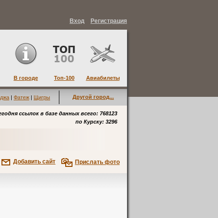
Вход
Регистрация
В городе
Топ-100
Авиабилеты
Другой город...
джа
|
Фатеж
|
Щигры
егодня ссылок в базе данных всего: 768123
по
Курску
: 3296
Добавить сайт
Прислать фото