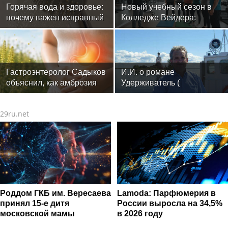
Горячая вода и здоровье:
Новый учебный сезон в
почему важен исправный
Колледже Вейдера:
водонагреватель
стартовали очные
программы подготовки
фитнес-тренеров и
специалистов индустрии
здоровья
Гастроэнтеролог Садыков
И.И. о романе
объяснил, как амброзия
Удерживатель (
может влиять на ЖКТ
Удерживающий сейчас )
русского вологодского
29ru.net
писателя и поэта Андрея
Малышева ( роман
опубликован в 2016 г. )
Роддом ГКБ им. Вересаева
Lamoda: Парфюмерия в
принял 15-е дитя
России выросла на 34,5%
московской мамы
в 2026 году