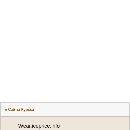
« Сайты Курска
Wear.iceprice.info