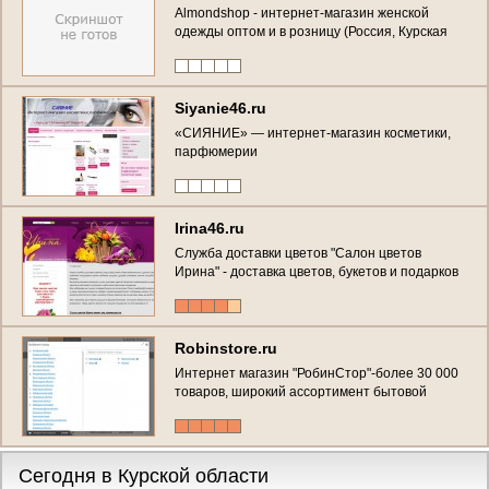
Almondshop - интернет-магазин женской
одежды оптом и в розницу (Россия, Курская
область, Курск)
Siyanie46.ru
«СИЯНИЕ» — интернет-магазин косметики,
парфюмерии
Irina46.ru
Служба доставки цветов "Салон цветов
Ирина" - доставка цветов, букетов и подарков
в Курске (Курская область, г. Курск, ул. Сумская
д. 3а. Телефон: +7(4712)74-50-73)
Robinstore.ru
Интернет магазин "РобинСтор"-более 30 000
товаров, широкий ассортимент бытовой
техники, электроники, товаров для дома, авто
аксессуаров, строительный инструмент,
товары для детей, мебель, товары для спорта
и отдыха. (Россия, Курская область, Курск)
Сегодня в Курской области