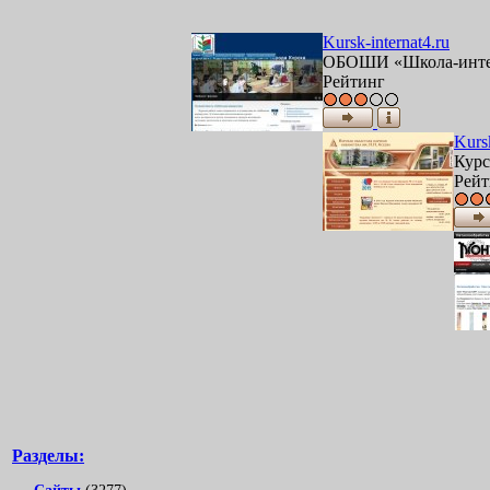
Kursk-internat4.ru
ОБОШИ «Школа-интер
Рейтинг
Kurs
Курс
Рейт
Разделы: