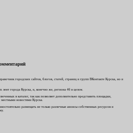
комментарий
авочник городских сайтов, блогов, статей, страниц и групп ВКонтакте Курска, но и
лент города Курска, и, конечно же, региона 46 в целом.
люченных в каталог, так как позволяет дополнительно представить площадки,
и местными новостями Курска.
 самостоятельно размещать не только различные анонсы собственных ресурсов и
ну.