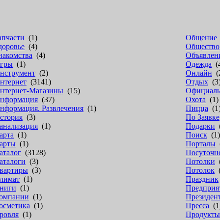
апчасти
(1)
Общение
доровье
(4)
Общество
накомства
(4)
Объявлен
гры
(1)
Одежда
(
нструмент
(2)
Онлайн
(
нтернет
(3141)
Отдых
(3
нтернет-Магазины
(15)
Официал
нформация
(37)
Охота
(1)
нформация. Развлечения
(1)
Пицца
(1
стория
(3)
По Заявке
анализация
(1)
Подарки
(
арта
(1)
Поиск
(1)
арты
(1)
Порталы
(
аталог
(3128)
Посуточн
аталоги
(3)
Потолки
(
вартиры
(3)
Потолок
(
лимат
(1)
Праздник
ниги
(1)
Предприя
омпании
(1)
Президен
осметика
(1)
Пресса
(1
ровля
(1)
Продукты