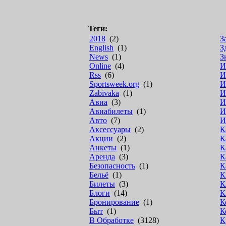
Теги:
2018
(2)
З
English
(1)
З
News
(1)
З
Online
(4)
И
Rss
(6)
И
Sportsweek.org
(1)
И
Zabivaka
(1)
И
Авиа
(3)
И
Авиабилеты
(1)
И
Авто
(7)
И
Аксессуары
(2)
К
Акции
(2)
К
Анкеты
(1)
К
Аренда
(3)
К
Безопасность
(1)
К
Бельё
(1)
К
Билеты
(3)
К
Блоги
(14)
К
Бронирование
(1)
К
Быт
(1)
К
В Обработке
(3128)
К