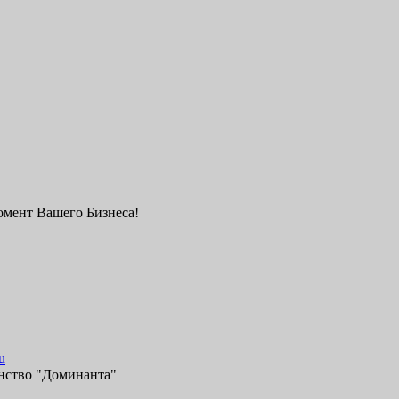
мент Вашего Бизнеса!
u
нство "Доминанта"