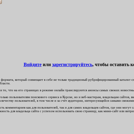
Войдите
или
зарегистрируйтесь
, чтобы оставить 
формата, который совмещает в себе не только традиционый рубрифицированный каталог-спр
бласти.
и то, что на его страницах в режиме онлайн транслируются анонсы самых свежих новостных 
ько пользователям поискового сервиса в Курске, но и веб-мастерам, владельцам сайтов, вк
личеству пользователей, в том числе и за счёт аудитории, интересующейся самыми свежим
ть комментариев как для пользователей, так и для самих владельцев сайтов, где они могут
ность для владельца сайта с успехом использовать свою страницу, как мини-сайт или витри