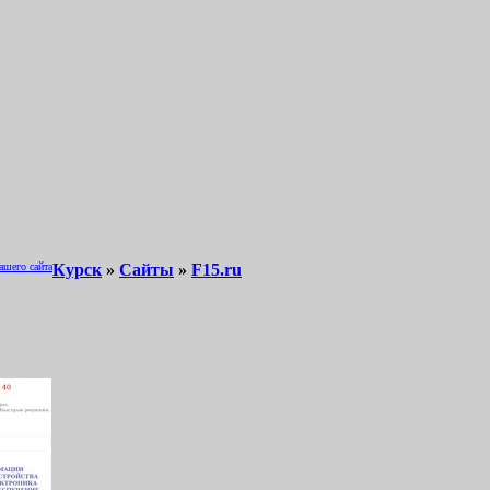
ашего сайта
Курск
»
Сайты
»
F15.ru