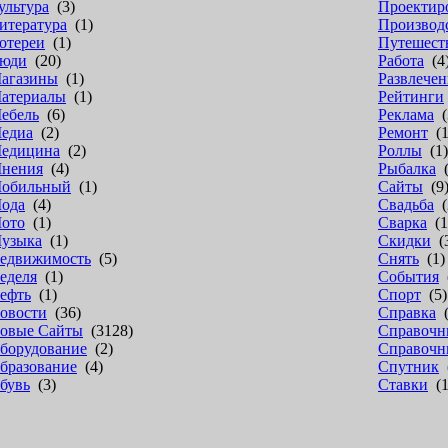
ультура
(3)
Проектир
итература
(1)
Производ
отереи
(1)
Путешест
юди
(20)
Работа
(4
агазины
(1)
Развлечен
атериалы
(1)
Рейтинги
ебель
(6)
Реклама
(
едиа
(2)
Ремонт
(1
едицина
(2)
Роллы
(1)
нения
(4)
Рыбалка
(
обильный
(1)
Сайты
(9
ода
(4)
Свадьба
(
ото
(1)
Сварка
(1
узыка
(1)
Скидки
(
едвижимость
(5)
Снять
(1)
еделя
(1)
События
(
ефть
(1)
Спорт
(5)
овости
(36)
Справка
(
овые Сайты
(3128)
Справочн
борудование
(2)
Справочн
бразование
(4)
Спутник
(
бувь
(3)
Ставки
(1