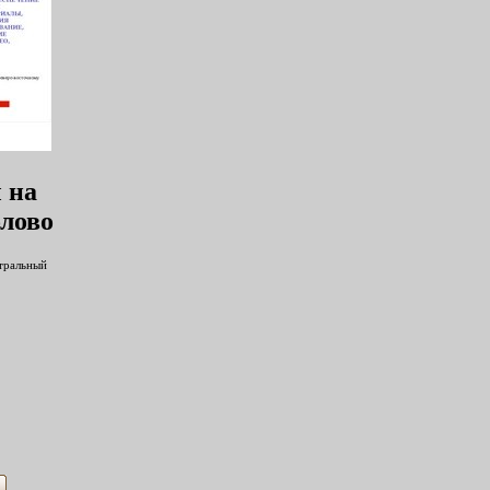
 на
блово
нтральный