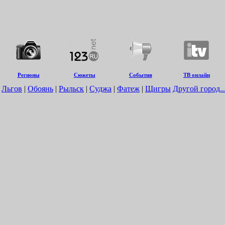
Регионы
Сюжеты
События
ТВ онлайн
|
Льгов
|
Обоянь
|
Рыльск
|
Суджа
|
Фатеж
|
Щигры
Другой город..