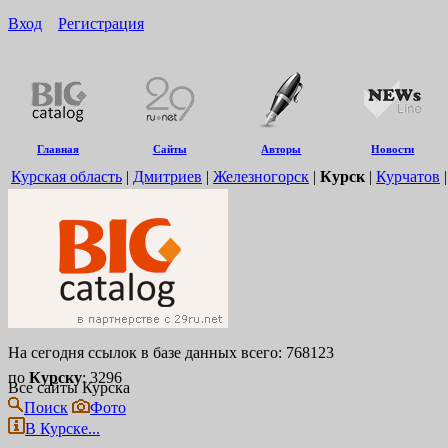
Вход
Регистрация
16+
Главная
Сайты
Авторы
Новости
Курская область
|
Дмитриев
|
Железногорск
|
Курск
|
Курчатов
На сегодня ссылок в базе данных всего: 768123
по
Курску
: 3296
Все сайты Курска
Поиск
Фото
В Курске...