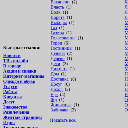
Вакансии
(2)
К
Власть
(1)
Л
Волк
(1)
Л
Ворота
(1)
Л
Выборы
(1)
М
Газ
(1)
М
Газеты
(1)
М
Голосование
(1)
М
Город
(6)
М
Быстрые ссылки:
Гостиницы
(1)
М
Деньги
(2)
М
Новости
Дерево
(1)
М
ТВ - онлайн
Дети
(2)
М
В городе
Диктант
(1)
М
Акции и скидки
Дом
(1)
Н
Интернет-магазины
Доставка
(8)
Н
Одежда и обувь
Досуг
(6)
Н
Услуги
Доход
(2)
Н
Работа
Еда
(4)
Н
Кредиты
Жд
(1)
О
Досуг
Животные
(1)
О
Знакомства
Забивака
(2)
О
Развлечения
Жёлтые страницы
Показать все...
Игры
Товары по почте