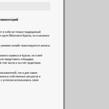
 комментарий
т в себе не только традиционый
 групп ВКонтакте Курска, но и каталоги
 в режиме онлайн транслируются анонсы
вого сервиса в Курске, но и веб-
льно представить площадки,
 том числе и за счёт аудитории,
льзователей, так и для самих
 анонсы собственных ресурсов и
а с успехом использовать свою