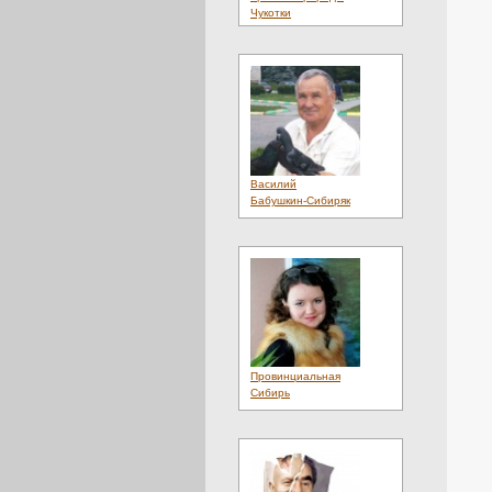
Чукотки
Василий
Бабушкин-Сибиряк
Провинциальная
Сибирь