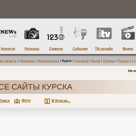
Новости
Регионы
Сюжеты
События
ТВ онлайн
Видео
ая область
|
Дмитриев
|
Железногорск
|
Курск
|
Курчатов
|
Льгов
|
Обоянь
|
Рыльск
|
Су
На с
СЕ САЙТЫ КУРСКА
Фото
Поиск
В Курске...