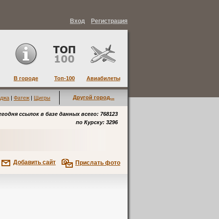
Вход
Регистрация
В городе
Топ-100
Авиабилеты
Другой город...
джа
|
Фатеж
|
Щигры
егодня ссылок в базе данных всего: 768123
по
Курску
: 3296
Добавить сайт
Прислать фото