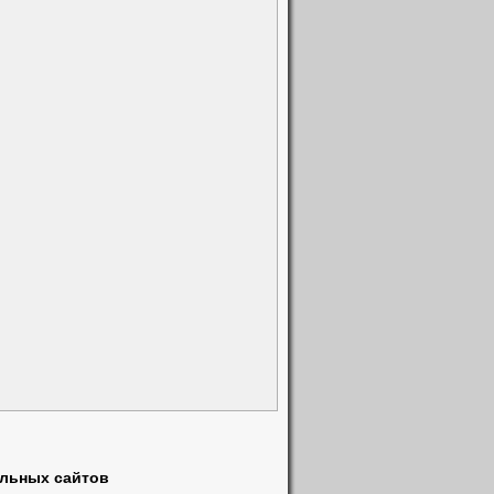
ки
(3)
)
альных сайтов