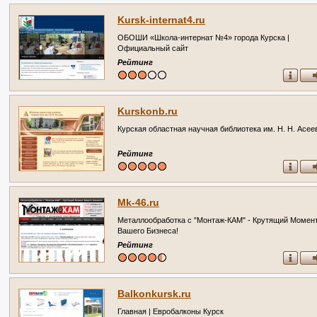
Kursk-internat4.ru
ОБОШИ «Школа-интернат №4» города Курска |
Официальный сайт
Рейтинг
Kurskonb.ru
Курская областная научная библиотека им. Н. Н. Асее
Рейтинг
Mk-46.ru
Металлообработка с "Монтаж-КАМ" - Крутящий Момен
Вашего Бизнеса!
Рейтинг
Balkonkursk.ru
Главная | Евробалконы Курск