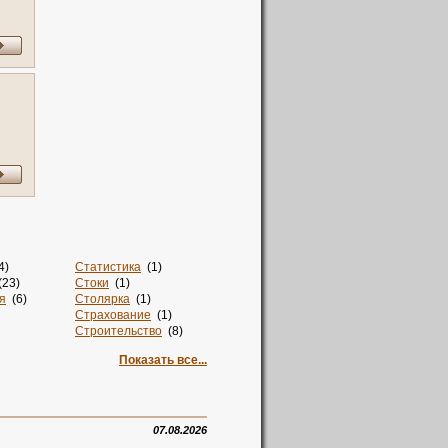
4)
Статистика
(1)
23)
Стоки
(1)
я
(6)
Столярка
(1)
Страхование
(1)
Строительство
(8)
Суши
(1)
Показать все...
но
(1)
Такси
(2)
Талисман
(2)
Тв
(2)
4)
Творчество
(1)
)
Телевидение
(1)
07.08.2026
Техника
(1)