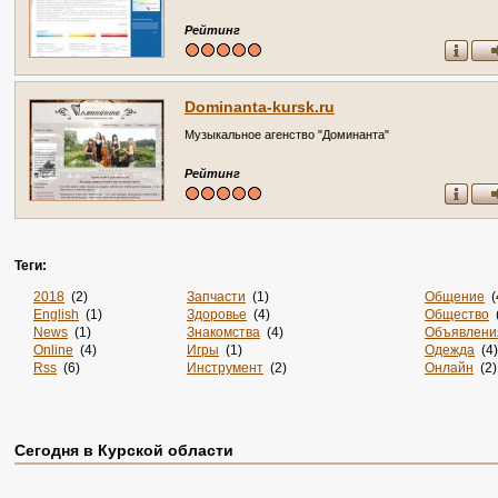
Рейтинг
Dominanta-kursk.ru
Музыкальное агенство "Доминанта"
Рейтинг
Теги:
2018
(2)
Запчасти
(1)
Общение
(
English
(1)
Здоровье
(4)
Общество
(
News
(1)
Знакомства
(4)
Объявлени
Online
(4)
Игры
(1)
Одежда
(4)
Rss
(6)
Инструмент
(2)
Онлайн
(2)
Sportsweek.org
(1)
Интернет
(3141)
Отдых
(3)
Zabivaka
(1)
Интернет-Магазины
(15)
Официаль
Авиа
(3)
Информация
(37)
Охота
(1)
Авиабилеты
(1)
Информация. Развлечения
(1)
Пицца
(1)
Сегодня в Курской области
Авто
(7)
История
(3)
По Заявке
(
Аксессуары
(2)
Канализация
(1)
Подарки
(1
Акции
(2)
Карта
(1)
Поиск
(1)