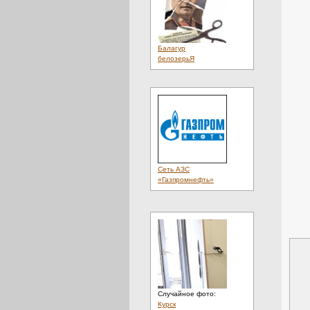
Балагур
белозерьЯ
Сеть АЗС
«Газпромнефть»
Случайное фото:
Курск