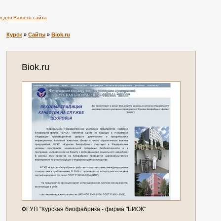
и для Вашего сайта
Курск
»
Сайты
»
Biok.ru
Biok.ru
ФГУП "Курская биофабрика - фирма "БИОК"