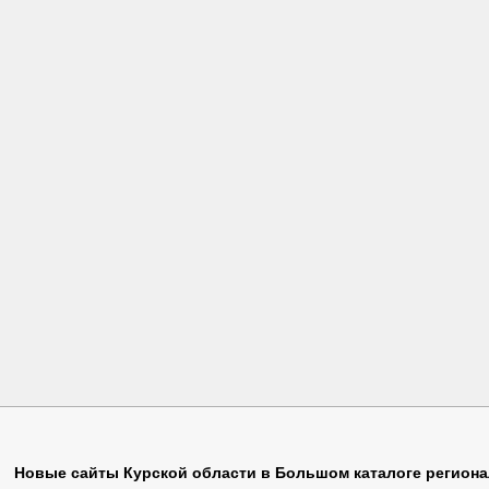
Жд
(1)
Оборудование
(2)
Справочни
Животные
(1)
Образование
(4)
Спутник
(1
Забивака
(2)
Обувь
(3)
Ставки
(1)
Новые сайты Курской области в Большом каталоге регион