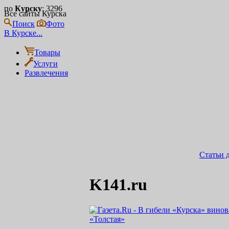
по
Курску
: 3296
Все сайты Курска
Поиск
Фото
В Курске...
Товары
Услуги
Развлечения
Статьи 
K141.ru