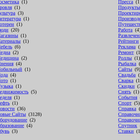
осметика
(1)
Пресса
(1
ровля
(1)
Продукты
ультура
(3)
Проектир
итература
(1)
Производ
отереи
(1)
Путешест
юди
(20)
Работа
(4
агазины
(1)
Развлечен
атериалы
(1)
Рейтинги
ебель
(6)
Реклама
(
едиа
(2)
Ремонт
(1
едицина
(2)
Роллы
(1)
нения
(4)
Рыбалка
(
обильный
(1)
Сайты
(9
ода
(4)
Свадьба
(
ото
(1)
Сварка
(1
узыка
(1)
Скидки
(
едвижимость
(5)
Снять
(1)
еделя
(1)
События
(
ефть
(1)
Спорт
(5)
овости
(36)
Справка
(
овые Сайты
(3128)
Справочн
борудование
(2)
Справочн
бразование
(4)
Спутник
(
бувь
(3)
Ставки
(1