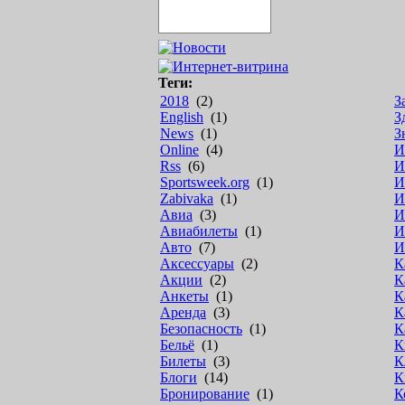
Теги:
2018
(2)
З
English
(1)
З
News
(1)
З
Online
(4)
И
Rss
(6)
И
Sportsweek.org
(1)
И
Zabivaka
(1)
И
Авиа
(3)
И
Авиабилеты
(1)
И
Авто
(7)
И
Аксессуары
(2)
К
Акции
(2)
К
Анкеты
(1)
К
Аренда
(3)
К
Безопасность
(1)
К
Бельё
(1)
К
Билеты
(3)
К
Блоги
(14)
К
Бронирование
(1)
К