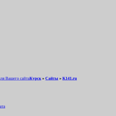
для Вашего сайта
Курск
»
Сайты
»
K141.ru