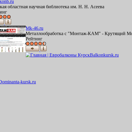
konb.ru
кая областная научная библиотека им. Н. Н. Асеева
инг
Mk-46.ru
Металлообработка с "Монтаж-КАМ" - Крутящий Мо
Рейтинг
Balkonkursk.ru
Dominanta-kursk.ru