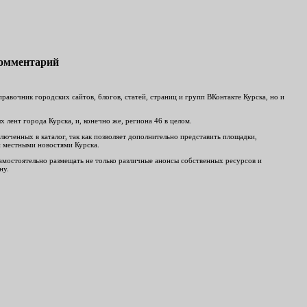
комментарий
авочник городских сайтов, блогов, статей, страниц и групп ВКонтакте Курска, но и
лент города Курска, и, конечно же, региона 46 в целом.
люченных в каталог, так как позволяет дополнительно представить площадки,
и местными новостями Курска.
 самостоятельно размещать не только различные анонсы собственных ресурсов и
ну.