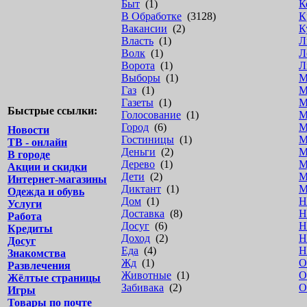
Быт
(1)
К
В Обработке
(3128)
К
Вакансии
(2)
К
Власть
(1)
Л
Волк
(1)
Л
Ворота
(1)
Л
Выборы
(1)
М
Газ
(1)
М
Газеты
(1)
М
Быстрые ссылки:
Голосование
(1)
М
Город
(6)
М
Новости
Гостиницы
(1)
М
ТВ - онлайн
Деньги
(2)
М
В городе
Дерево
(1)
М
Акции и скидки
Дети
(2)
М
Интернет-магазины
Диктант
(1)
М
Одежда и обувь
Дом
(1)
Н
Услуги
Доставка
(8)
Н
Работа
Досуг
(6)
Н
Кредиты
Доход
(2)
Н
Досуг
Еда
(4)
Н
Знакомства
Жд
(1)
О
Развлечения
Животные
(1)
О
Жёлтые страницы
Забивака
(2)
О
Игры
Товары по почте