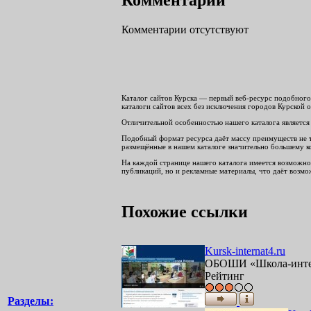
Комментарии отсутствуют
Каталог сайтов Курска — первый веб-ресурс подобного 
каталоги сайтов всех без исключения городов Курской о
Отличительной особенностью нашего каталога является 
Подобный формат ресурса даёт массу преимуществ не тол
размещённые в нашем каталоге значительно большему ко
На каждой странице нашего каталога имеется возможнос
публикаций, но и рекламные материалы, что даёт возмож
Похожие ссылки
Kursk-internat4.ru
ОБОШИ «Школа-интер
Рейтинг
Разделы: