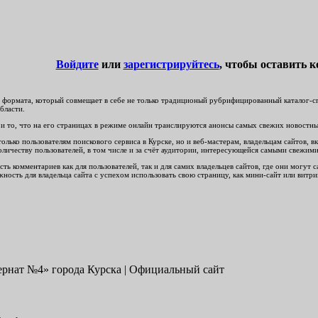
Войдите
или
зарегистрируйтесь
, чтобы оставить 
формата, который совмещает в себе не только традиционый рубрифицированный каталог-спр
бласти.
и то, что на его страницах в режиме онлайн транслируются анонсы самых свежих новостных 
ько пользователям поискового сервиса в Курске, но и веб-мастерам, владельцам сайтов, вк
личеству пользователей, в том числе и за счёт аудитории, интересующейся самыми свежим
ть комментариев как для пользователей, так и для самих владельцев сайтов, где они могут
ность для владельца сайта с успехом использовать свою страницу, как мини-сайт или витри
нат №4» города Курска | Официальный сайт