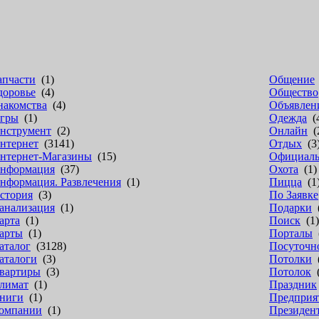
апчасти
(1)
Общение
доровье
(4)
Общество
накомства
(4)
Объявлен
гры
(1)
Одежда
(
нструмент
(2)
Онлайн
(
нтернет
(3141)
Отдых
(3
нтернет-Магазины
(15)
Официал
нформация
(37)
Охота
(1)
нформация. Развлечения
(1)
Пицца
(1
стория
(3)
По Заявке
анализация
(1)
Подарки
(
арта
(1)
Поиск
(1)
арты
(1)
Порталы
(
аталог
(3128)
Посуточн
аталоги
(3)
Потолки
(
вартиры
(3)
Потолок
(
лимат
(1)
Праздник
ниги
(1)
Предприя
омпании
(1)
Президен