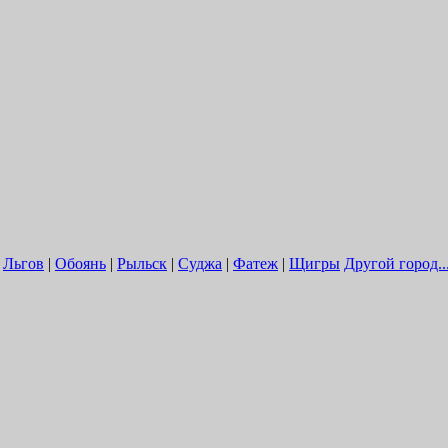
|
Льгов
|
Обоянь
|
Рыльск
|
Суджа
|
Фатеж
|
Щигры
Другой город..