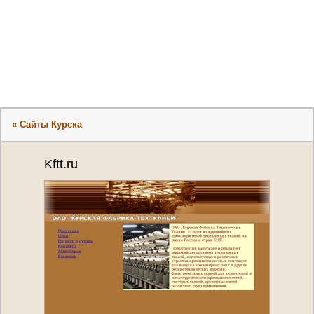
« Сайты Курска
Kftt.ru