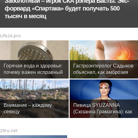
Заболотный – игрок СКА рэпера Басты. Экс-
форвард «Спартака» будет получать 500
тысяч в месяц
Life24.pro
Горячая вода и здоровье:
Гастроэнтеролог Садыков
почему важен исправный
объяснил, как амброзия
водонагреватель
может влиять на ЖКТ
Внимание – каждому
Певица SYUZANNA
сеянцу
(Сюзанна Грамагина): как
перестать волноваться и
начать говорить спокойно
29ru.net