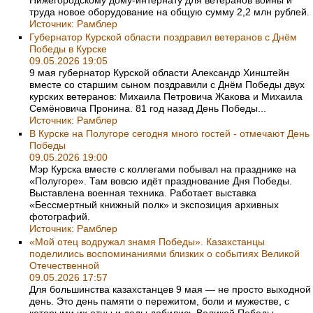
труда новое оборудование на общую сумму 2,2 млн рублей.
Источник:
Рамблер
Губернатор Курской области поздравил ветеранов с Днём
Победы в Курске
09.05.2026 19:05
9 мая губернатор Курской области Александр Хинштейн
вместе со старшим сыном поздравили с Днём Победы двух
курских ветеранов: Михаила Петровича Жакова и Михаила
Семёновича Пронина. 81 год назад День Победы...
Источник:
Рамблер
В Курске на Полугоре сегодня много гостей - отмечают День
Победы
09.05.2026 19:00
Мэр Курска вместе с коллегами побывал на празднике на
«Полугоре». Там вовсю идёт празднование Дня Победы.
Выставлена военная техника. Работает выставка
«Бессмертный книжный полк» и экспозиция архивных
фотографий.
Источник:
Рамблер
«Мой отец водружал знамя Победы». Казахстанцы
поделились воспоминаниями близких о событиях Великой
Отечественной
09.05.2026 17:57
Для большинства казахстанцев 9 мая — не просто выходной
день. Это день памяти о пережитом, боли и мужестве, с
которыми их отцы и деды добились Великой Победы.