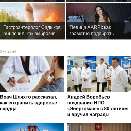
уверенности в новом
стартовали очные
треке
программы подготовки
фитнес-тренеров и
специалистов индустрии
здоровья
Гастроэнтеролог Садыков
Певица ÁARPI: как
объяснил, как амброзия
грамотно подобрать
может влиять на ЖКТ
гардероб для
выступлений
29ru.net
Врач Шляхто рассказал,
Андрей Воробьев
как сохранить здоровье
поздравил НПО
сердца
«Энергомаш» с 80-летием
и вручил награды