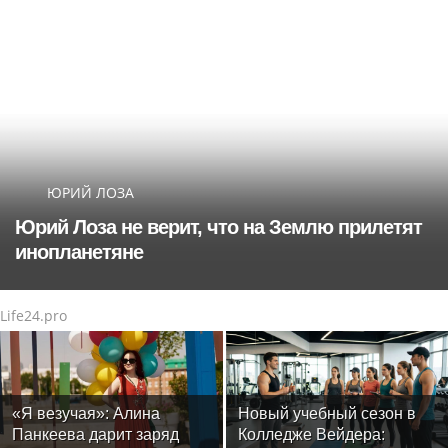
ЮРИЙ ЛОЗА
Юрий Лоза не верит, что на Землю прилетят
инопланетяне
Life24.pro
«Я везучая»: Алина
Новый учебный сезон в
Панкеева дарит заряд
Колледже Вейдера: