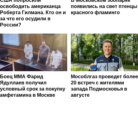
США попросили
В Московском зоопарке
освободить американца
появились на свет птенцы
Роберта Гилмана. Кто он и
красного фламинго
за что его осудили в
России?
Боец ММА Фарид
Мособлгаз проведет более
Ядуллаев получил
20 встреч с жителями
условный срок за покупку
запада Подмосковья в
амфетамина в Москве
августе