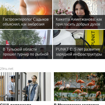
Гастроэнтеролог Садыков
Кажетта Ахметжанова: как
объяснил, как амброзия
пригласить добрых духов
может влиять на ЖКТ
в новый дом
В Тульской области
PUNKT E: 5 лет развития
прошел турнир по рыбной
зарядной инфраструктуры
ловле среди команд
железнодорожников
29ru.net