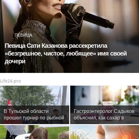
ПЕВИЦА
Певица Сати Казанова рассекретила
«безгрешное, чистое, любящее» имя своей
дочери
Life24.pro
В Тульской области
Гастроэнтеролог Садыков
прошел турнир по рыбной
объяснил, как сахар в
ловле среди команд
рационе ускоряет
железнодорожников
изнашивание тканей