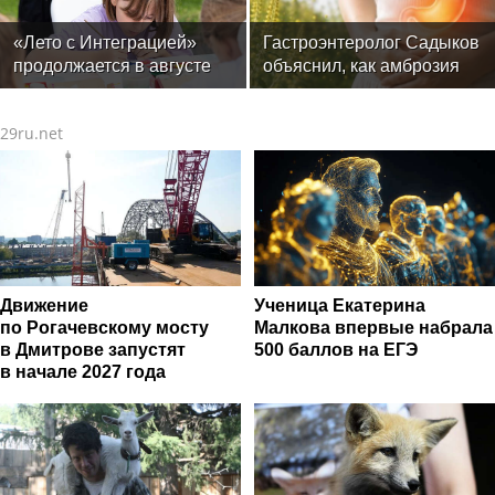
«Лето с Интеграцией»
Гастроэнтеролог Садыков
продолжается в августе
объяснил, как амброзия
— заключительный месяц
может влиять на ЖКТ
программы
29ru.net
Движение
Ученица Екатерина
по Рогачевскому мосту
Малкова впервые набрала
в Дмитрове запустят
500 баллов на ЕГЭ
в начале 2027 года