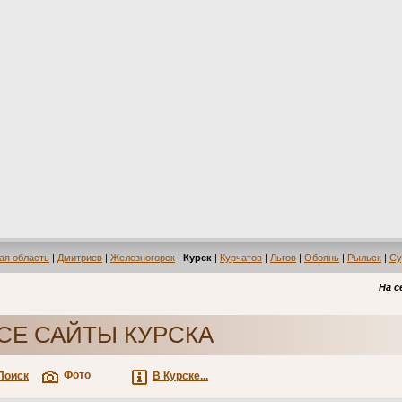
ая область
|
Дмитриев
|
Железногорск
|
Курск
|
Курчатов
|
Льгов
|
Обоянь
|
Рыльск
|
Су
На с
СЕ САЙТЫ КУРСКА
Фото
Поиск
В Курске...