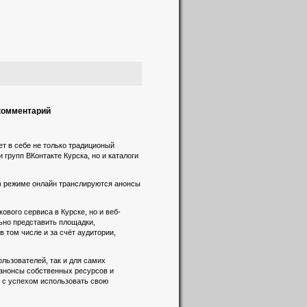
 комментарий
т в себе не только традиционый
 групп ВКонтакте Курска, но и каталоги
 в режиме онлайн транслируются анонсы
вого сервиса в Курске, но и веб-
льно представить площадки,
 том числе и за счёт аудитории,
льзователей, так и для самих
 анонсы собственных ресурсов и
а с успехом использовать свою