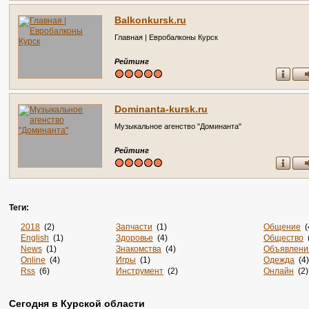
Balkonkursk.ru
Главная | Евробалконы Курск
Рейтинг
Dominanta-kursk.ru
Музыкальное агенство "Доминанта"
Рейтинг
Теги:
2018
(2)
Запчасти
(1)
Общение
(
English
(1)
Здоровье
(4)
Общество
(
News
(1)
Знакомства
(4)
Объявлени
Online
(4)
Игры
(1)
Одежда
(4)
Rss
(6)
Инструмент
(2)
Онлайн
(2)
Sportsweek.org
(1)
Интернет
(3141)
Отдых
(3)
Zabivaka
(1)
Интернет-Магазины
(15)
Официаль
Сегодня в Курской области
Авиа
(3)
Информация
(37)
Охота
(1)