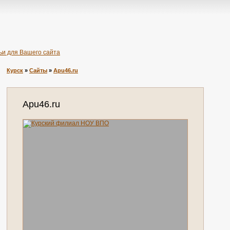
ьи для Вашего сайта
Курск
»
Сайты
»
Apu46.ru
Apu46.ru