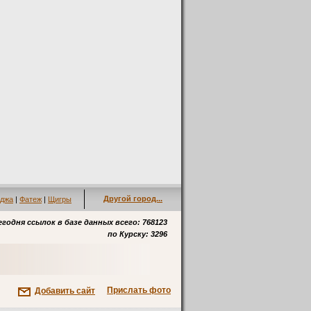
Другой город...
джа
|
Фатеж
|
Щигры
егодня ссылок в базе данных всего: 768123
по
Курску
: 3296
Прислать фото
Добавить сайт