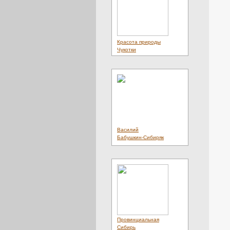
Красота природы
Чукотки
Василий
Бабушкин-Сибиряк
Провинциальная
Сибирь