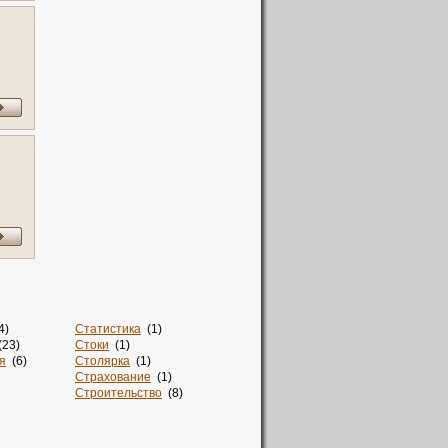
4)
Статистика
(1)
23)
Стоки
(1)
я
(6)
Столярка
(1)
Страхование
(1)
Строительство
(8)
Суши
(1)
но
(1)
Такси
(2)
Талисман
(2)