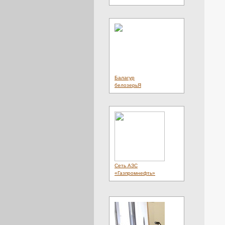
Балагур
белозерьЯ
Сеть АЗС
«Газпромнефть»