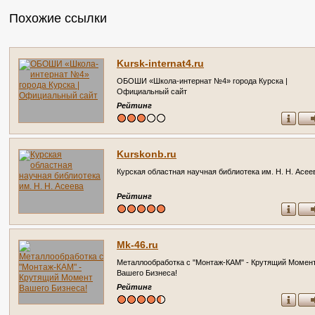
Похожие ссылки
Kursk-internat4.ru
ОБОШИ «Школа-интернат №4» города Курска |
Официальный сайт
Рейтинг
Kurskonb.ru
Курская областная научная библиотека им. Н. Н. Асее
Рейтинг
Mk-46.ru
Металлообработка с "Монтаж-КАМ" - Крутящий Момен
Вашего Бизнеса!
Рейтинг