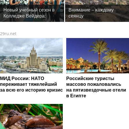
Малышева ( роман
специалистов индустрии
опубликован в 2016 г. )
здоровья
Новый учебный сезон в
Внимание – каждому
Колледже Вейдера:
сеянцу
стартовали очные
программы подготовки
29ru.net
фитнес-тренеров и
специалистов индустрии
здоровья
МИД России: НАТО
Российские туристы
переживает тяжелейший
массово пожаловались
за всю его историю кризис
на пятизвездочные отели
в Египте