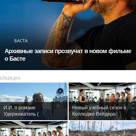
БАСТА
Архивные записи прозвучат в новом фильме
о Басте
Life24.pro
И.И. о романе
Новый учебный сезон в
Удерживатель (
Колледже Вейдера:
Удерживающий сейчас )
стартовали очные
русского вологодского
программы подготовки
писателя и поэта Андрея
фитнес-тренеров и