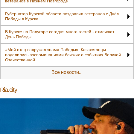
ветеранов в Нижнем Новгороде
Губернатор Курской области поздравил ветеранов с Днём
Победы в Курске
В Курске на Полугоре сегодня много гостей - отмечают
День Победы
«Мой отец водружал знамя Победы». Казахстанцы
поделились воспоминаниями близких о событиях Великой
Отечественной
Все новости...
Ria.city